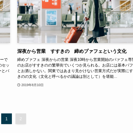
深夜から営業 すすきの 締めプァフェという文化
ラーで
締めプァフェ 深夜からの営業 深夜10時から営業開始のパァフェ専
のセッ
のお店がすすきのの繁華街でいくつか見られる。お店には基本パフ
ーとバ
とお酒しかない。関東ではあまり見かけない営業方式だが実際にす
きのの文化（文化と呼べるかの議論は別として）を堪能...
2019年8月10日
1
2