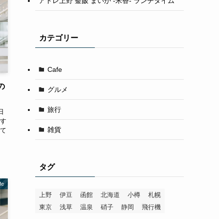
アトレ上野 釜飯 まいか -米香- ランチタイム
カテゴリー
Cafe
の
グルメ
旅行
日
す
雑貨
て
タグ
fe
上野
伊豆
函館
北海道
小樽
札幌
東京
浅草
温泉
硝子
静岡
飛行機