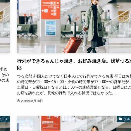
行列ができるもんじゃ焼き、お好み焼き店。浅草つる
郎
を求め
。その
つる次郎 外国人だけでなく日本人にで行列ができるお店 平日はお
中の店
の時間帯が11：30〜15：00・夕食の時間帯が17：00〜の営業だが
土曜日・日曜祝日となると11：30〜の連続営業となる。日曜日に
お店を訪れたが、長蛇の行列で入れる状況ではなかった。...
2019年8月10日
グルメ
グル