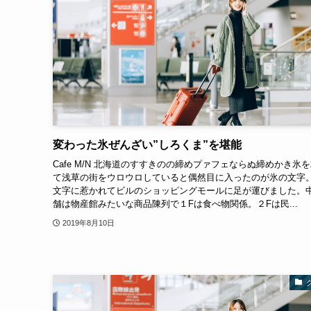
変わった氷ぜんざい”しろくま”を堪能
Cafe M/N 北海道のすすきのの締めプァフェならぬ締めかき氷
て浅草の街をウロウロしていると偶然目に入ったのが氷の文字
文字に惹かれてビルのショッピングモールに足が運びました。
舗は物産館みたいな商品陳列で１Fは食べ物関係。２Fは民...
2019年8月10日