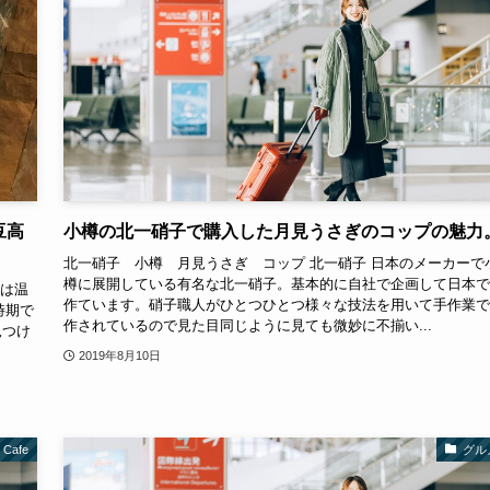
豆高
小樽の北一硝子で購入した月見うさぎのコップの魅力
北一硝子 小樽 月見うさぎ コップ 北一硝子 日本のメーカーで
樽に展開している有名な北一硝子。基本的に自社で企画して日本で
私は温
作ています。硝子職人がひとつひとつ様々な技法を用いて手作業で
時期で
作されているので見た目同じように見ても微妙に不揃い...
見つけ
2019年8月10日
Cafe
グル