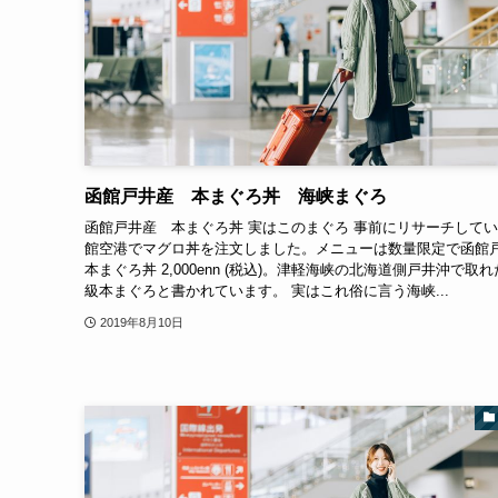
函館戸井産 本まぐろ丼 海峡まぐろ
函館戸井産 本まぐろ丼 実はこのまぐろ 事前にリサーチして
館空港でマグロ丼を注文しました。メニューは数量限定で函館
本まぐろ丼 2,000enn (税込)。津軽海峡の北海道側戸井沖で取
級本まぐろと書かれています。 実はこれ俗に言う海峡...
2019年8月10日