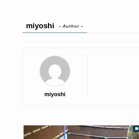
miyoshi
– Author –
miyoshi