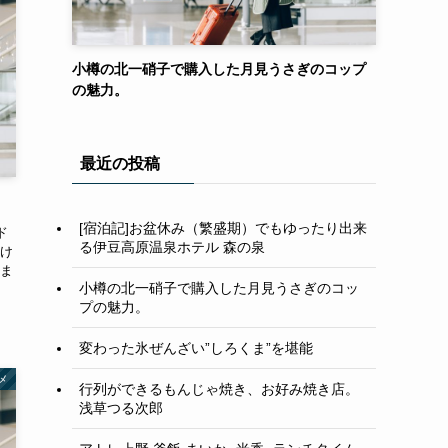
小樽の北一硝子で購入した月見うさぎのコップ
の魅力。
最近の投稿
[宿泊記]お盆休み（繁盛期）でもゆったり出来
ド
る伊豆高原温泉ホテル 森の泉
け
ま
小樽の北一硝子で購入した月見うさぎのコッ
プの魅力。
変わった氷ぜんざい”しろくま”を堪能
メ
行列ができるもんじゃ焼き、お好み焼き店。
浅草つる次郎