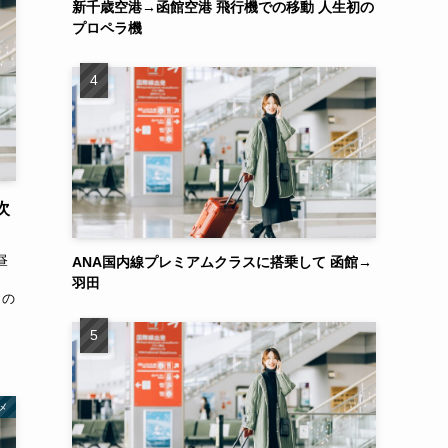
新千歳空港→函館空港 飛行機での移動 人生初の
プロペラ機
次
昼
ANA国内線プレミアムクラスに搭乗して 函館→
、
羽田
この
メ