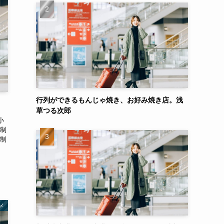
行列ができるもんじゃ焼き、お好み焼き店。浅
。
草つる次郎
小
制
制
メ