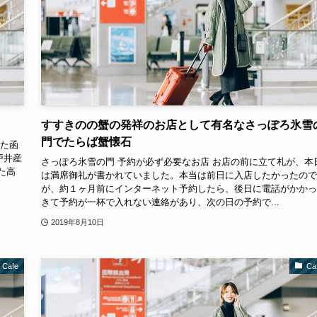
すすきのの蟹の発祥のお店として有名なさっぽろ氷雪
門でたらば蟹懐石
いた函
戸井産
さっぽろ氷雪の門 予約が必ず必要なお店 お店の前に立て札が、本
れた高
は満席御礼が書かれていました。本当は前日に入店したかったので
が、約１ヶ月前にインターネット予約したら、後日に電話がかかっ
きて予約が一杯で入れない連絡があり、次の日の予約で...
2019年8月10日
Cafe
Ca