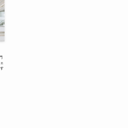
門
ェ
す