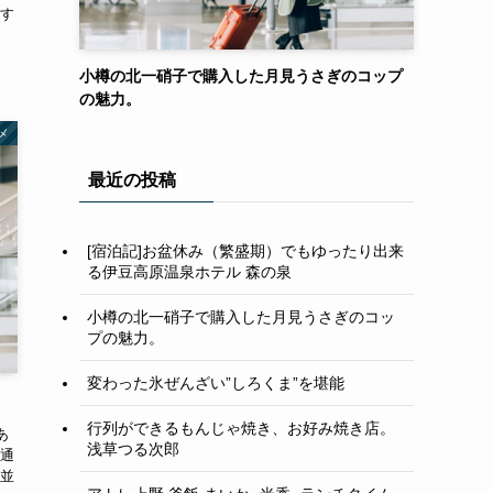
す
小樽の北一硝子で購入した月見うさぎのコップ
の魅力。
メ
最近の投稿
[宿泊記]お盆休み（繁盛期）でもゆったり出来
る伊豆高原温泉ホテル 森の泉
小樽の北一硝子で購入した月見うさぎのコッ
プの魅力。
変わった氷ぜんざい”しろくま”を堪能
行列ができるもんじゃ焼き、お好み焼き店。
あ
浅草つる次郎
通
並