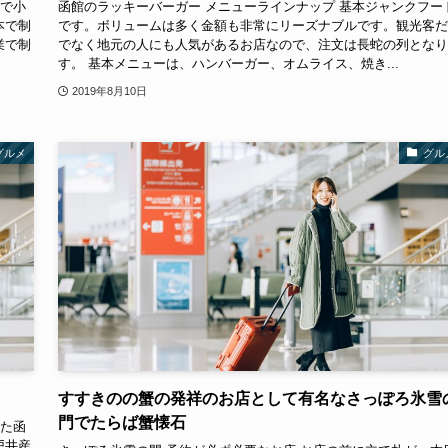
ーで小
函館のラッキーバーガー メニューラインナップ 基本ジャンクフー
本で制
です。ボリュームは多く金額も非常にリーズナブルです。観光客だ
業で制
でなく地元の人にも人気があるお店なので、注文は長蛇の列となり
す。 基本メニューは、ハンバーガー、オムライス、焼き...
2019年8月10日
グルメ
グル
すすきのの蟹の発祥のお店として有名なさっぽろ氷雪
門でたらば蟹懐石
いた函
戸井産