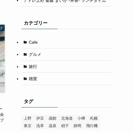
アトレ上野 釜飯 まいか -米香- ランチタイム
カテゴリー
行
Cafe
グルメ
旅行
雑貨
タグ
ー
会
上野
伊豆
函館
北海道
小樽
札幌
プ
東京
浅草
温泉
硝子
静岡
飛行機