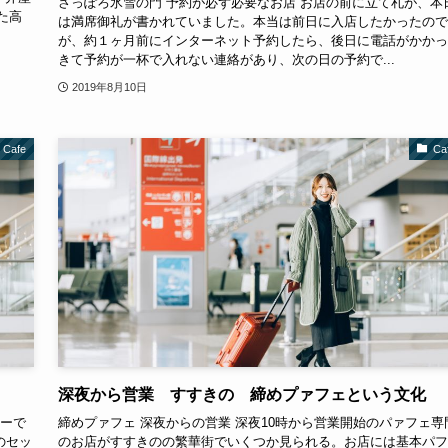
さっぽろ氷雪の門 予約が必ず必要なお店 お店の前に立て札が、本
れた高
は満席御礼が書かれていました。本当は前日に入店したかったので
が、約１ヶ月前にインターネット予約したら、後日に電話がかかっ
きて予約が一杯で入れない連絡があり、次の日の予約で...
2019年8月10日
Cafe
Ca
深夜から営業 すすきの 締めプァフェという文化
ラーで
締めプァフェ 深夜からの営業 深夜10時から営業開始のパァフェ専
のセッ
のお店がすすきのの繁華街でいくつか見られる。お店には基本パフ