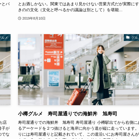
ーとバ
とお酒しかない。関東ではあまり見かけない営業方式だが実際にす
きのの文化（文化と呼べるかの議論は別として）を堪能...
2019年8月10日
グルメ
グル
小樽グルメ 寿司屋通りでの海鮮丼 旭寿司
お店
寿司屋通りでの海鮮丼 旭寿司 寿司屋通り 小樽駅出てから右側に
椅子が
るアーケードを２つ抜けると海岸に向かう道が縦に走っています。
のでな
りには寿司屋通りと記載されていて、この道沿いにお寿司屋さんが