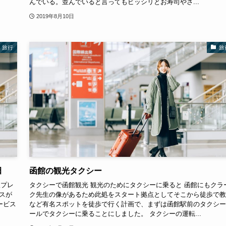
んでいる。並んでいると言ってもビッシリとお寿司やさ...
2019年8月10日
旅行
旅
田
函館の観光タクシー
線プレ
タクシーで函館観光 観光のためにタクシーに乗ると 函館にもクラ
スが
ク先生の像があるため此処をスタート拠点としてそこから徒歩で教
ービス
など有名スポットを徒歩で行く計画で、まずは函館駅前のタクシー
ールでタクシーに乗ることにしました。 タクシーの運転...