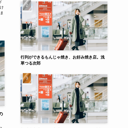
ド
け
ま
メ
行列ができるもんじゃ焼き、お好み焼き店。浅
草つる次郎
の