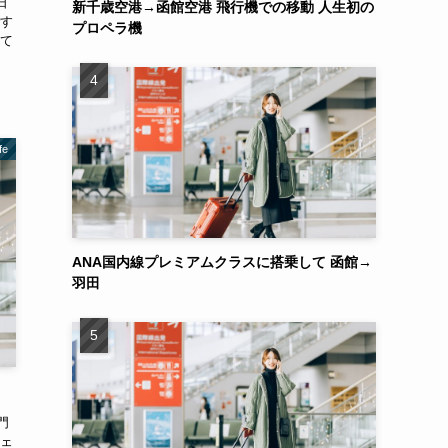
日
新千歳空港→函館空港 飛行機での移動 人生初の
す
プロペラ機
て
fe
ANA国内線プレミアムクラスに搭乗して 函館→
羽田
門
ェ