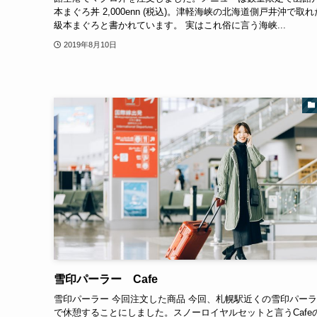
本まぐろ丼 2,000enn (税込)。津軽海峡の北海道側戸井沖で取
級本まぐろと書かれています。 実はこれ俗に言う海峡...
2019年8月10日
雪印パーラー Cafe
雪印パーラー 今回注文した商品 今回、札幌駅近くの雪印パー
で休憩することにしました。スノーロイヤルセットと言うCafe