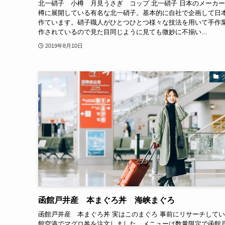
北一硝子 小樽 月見うさぎ コップ 北一硝子 日本のメーカ
樽に展開している有名な北一硝子。基本的に自社で企画して日
作ています。硝子職人がひとつひとつ様々な技法を用いて手作
作されているので見た目同じように見ても微妙に不揃い...
2019年8月10日
函館戸井産 本まぐろ丼 海峡まぐろ
函館戸井産 本まぐろ丼 実はこのまぐろ 事前にリサーチして
館空港でマグロ丼を注文しました。メニューは数量限定で函館