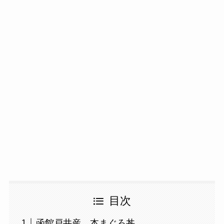
目次
函館戸井産 本まぐろ丼