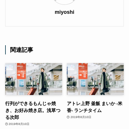
miyoshi
関連記事
行列ができるもんじゃ焼
アトレ上野 釜飯 まいか -米
き、お好み焼き店。浅草つ
香- ランチタイム
る次郎
2019年8月10日
2019年8月10日