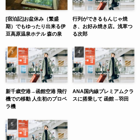
[宿泊記]お盆休み（繁盛
行列ができるもんじゃ焼
期）でもゆったり出来る伊
き、お好み焼き店。浅草つ
豆高原温泉ホテル 森の泉
る次郎
新千歳空港→函館空港 飛行
ANA国内線プレミアムクラ
機での移動 人生初のプロペ
スに搭乗して 函館→羽田
ラ機