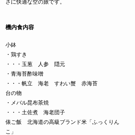
さに快適な空の旅です。
機内食内容
小鉢
・鶏すき
・・・玉葱 人参 隠元
・青海苔酢味噌
・・・帆立 海老 すわい蟹 赤海苔
台の物
・メバル昆布茶焼
・・・土佐煮 海老団子
俵ご飯 北海道の高級ブランド米「ふっくりん
こ」