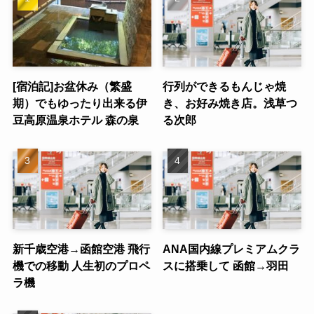
[宿泊記]お盆休み（繁盛
行列ができるもんじゃ焼
期）でもゆったり出来る伊
き、お好み焼き店。浅草つ
豆高原温泉ホテル 森の泉
る次郎
新千歳空港→函館空港 飛行
ANA国内線プレミアムクラ
機での移動 人生初のプロペ
スに搭乗して 函館→羽田
ラ機